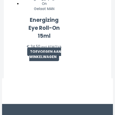
Gelaat MAN
Energizing
Eye Roll-On
15ml
€
34,50
incl. BTW/TVA
TOEVOEGEN AAN
WINKELWAGEN