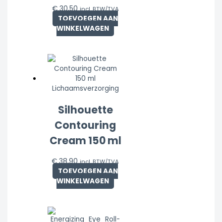
€
30,50
incl. BTW/TVA
TOEVOEGEN AAN
WINKELWAGEN
Lichaamsverzorging
Silhouette
Contouring
Cream 150 ml
€
38,90
incl. BTW/TVA
TOEVOEGEN AAN
WINKELWAGEN